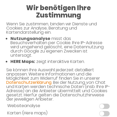
08:00 - 13:00
Wir benötigen Ihre
15:00 - 18:30
Zustimmung
Sonnen-Apotheke
Wenn Sie zustimmen, binden wir Dienste und
Cookies zur Analyse, Beratung und
Kartendarstellung ein.
Nutzungsanalyse
misst das
Besuchsverhalten per Cookie. Ihre IP-Adresse
wird umgehend gelöscht, eine Datennutzung
durch Google zu eigenen Zwecken ist
untersagt.
HERE Maps:
zeigt interaktive Karten.
Sie können Ihre Auswahl jederzeit detailliert
Willkommen in Ihrer Apotheke
anpassen. Weitere Informationen und die
Möglichkeit zum Widerruf finden Sie in unserer
Ihre Gesundheitsberatung vor Ort
Datenschutzerklärung
. Bei der Nutzung von Chat
und Karten werden technische Daten (insb. Ihre IP-
Adresse) an die Anbieter übermittelt und Cookies
gesetzt. Hierfür gelten die Datenschutzhinweise
der jeweiligen Anbieter.
Websiteanalyse
Karten (Here maps)
Unverbindliche Reservierung